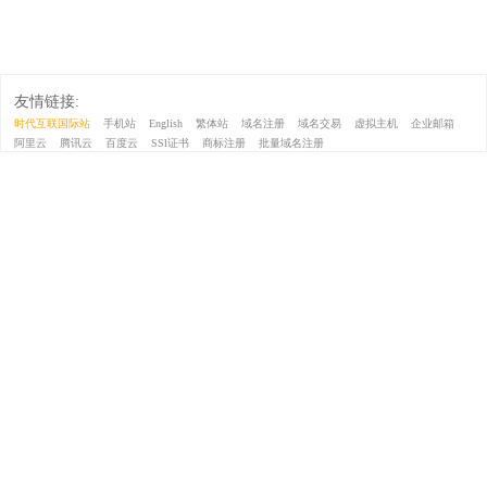
友情链接:
时代互联国际站
手机站
English
繁体站
域名注册
域名交易
虚拟主机
企业邮箱
阿里云
腾讯云
百度云
SSl证书
商标注册
批量域名注册