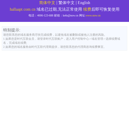
|
|
简体中文
繁体中文
English
hallaapt.com.cn
域名已过期,无法正常使用
续费
后即可恢复使用
电话：
4006-123-688
邮箱：
kefu@now.cn
网址:
www.now.cn
特别提示:
请您联系您的域名服务商尽快完成续费，以避免域名被删除或被他人注册的风险。
1.如果您是时代互联会员，请登录时代互联账户，进入用户控制中心->域名管理->选择续费域
名，完成域名续费;
2.如果您的域名服务由时代互联代理商提供，请您联系您的代理商咨询续费事宜。